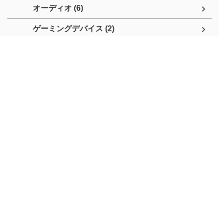
オーディオ (6)
ゲーミングデバイス (2)
家電 (2)
ゲーム (2)
その他 (4)
好きなもの (1)
日常 (3)
ブログ (3)
プログラミング (3)
Python (2)
勉強 (30)