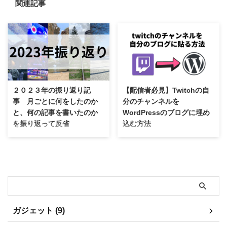
関連記事
２０２３年の振り返り記
【配信者必見】Twitchの自
事 月ごとに何をしたのか
分のチャンネルを
と、何の記事を書いたのか
WordPressのブログに埋め
を振り返って反省
込む方法
2023年は僕にとって生活面で少
って困ることって結構あります
し変化がある年で ブログとして
よね。 本記事ではそんな悩みに
もかなり変化した。 具体的には
お答えします！ twitchの自分の
迷走をしてふわふわしていたブロ
チャンネルをWordPressに埋め込
グから、数学と機械学習の理論に
む方法 今回は例として自分の
ついて深堀りしまくるガッチガチ
twitchチャンネルを使ってこの記
の難しそうなブログになった。
事の下部に埋め込んでみようと思
どちらがいいのかは一概には分か
います。 （たまにゲームの配信
ガジェット (9)
らない。個人的にはもっと楽しめ
などを行っているチャンネルで