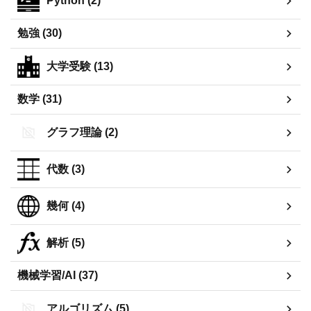
Python (2)
勉強 (30)
大学受験 (13)
数学 (31)
グラフ理論 (2)
代数 (3)
幾何 (4)
解析 (5)
機械学習/AI (37)
アルゴリズム (5)