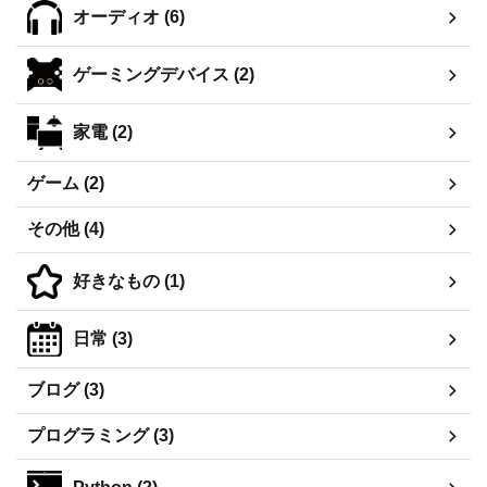
るブログにしたいと思っている
す。よかったらフォローをなにと
オーディオ (6)
一月 試験三昧。かなりしんどか
ぞ。。） マジで簡単です
ったのを覚えている。年始には帯
僕の場合のコピーしたコードはこ
状疱疹に罹患していた。 二月 何
...
ゲーミングデバイス (2)
してたかあまり記憶も記録もな
い。 唯一覚えていることとして
家電 (2)
は Udemyをコツコツやって ...
ゲーム (2)
その他 (4)
好きなもの (1)
日常 (3)
ブログ (3)
プログラミング (3)