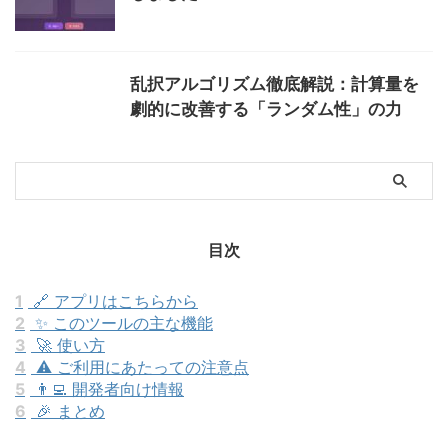
乱択アルゴリズム徹底解説：計算量を
劇的に改善する「ランダム性」の力
目次
1
🔗 アプリはこちらから
2
✨ このツールの主な機能
3
🚀 使い方
4
⚠️ ご利用にあたっての注意点
5
👨‍💻 開発者向け情報
6
🎉 まとめ