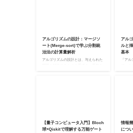
とが多いです。 でも、この作業、地味
もしれ
に面倒じゃないですか？ Markdownの
世界で
ままでは正しく表示されない（太字や
生み出
見出しなど） 特に、技術ブログで必須
コンピ
の数式の変換がうまくいかない... いち
でも、
いち手動でHTMLタグに修正するのが
ツール
アルゴリズムの設計：マージソ
アルゴ
大変！ そんな悩みを解決するために、
ズムは
ート(Merge-sort)で学ぶ分割統
ルと
Markdownで書いた文章をWordPress
えを効
治法の計算量解析
基本
記法に一発で変換する ...
す。し
が存在
アルゴリズムの設計とは、与えられた
「アル
...
問題を解決するための手続き・手順を
でいえ
考案し、それを正しく効率的に実行で
めの、
きるように組み立てる作業のことで
則」を
す。具体的には、入力（問題のデー
から目
タ）と出力（結果）との間に、どのよ
ータを
うなステップを踏めば解が得られるか
「複雑
を体系的に示し、それを計算機（ある
解く手
いは人間）が順序通りに実行できるよ
柄はす
うに定義することを指します。 アルゴ
る。 
リズムの「性能」を評価するために
（処理
【量子コンピュータ入門】Bloch
情報
は、以下のような観点が重要です。 正
定） 
球×Qiskitで理解する万能ゲート
につ
しさ：アルゴリズムが意図したとおり
有限回