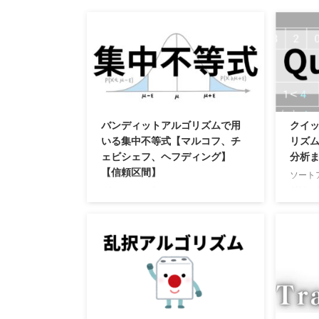
バンディットアルゴリズムで用
クイッ
いる集中不等式【マルコフ、チ
リズ
ェビシェフ、ヘフディング】
分析
【信頼区間】
ソート
ジソー
皆さんは、「たくさんのサイコロを
の強力
振って出た目の平均を計算すると、だ
アルゴ
んだん期待値である3.5に近づいてい
Θ
(
lg
n
く」という話を聞いたことがあるかも
ってい
しれません。これは直感的に正しいよ
イック
うに思えますよね。 この記事で学ぶ
2
Θ
(
)
n
「測度の集中」とは、まさにこの直感
どと同
を数学的に厳密に扱うための道具で
なって
す。特に、機械学習や統計学では、手
ず、ク
元にあるデータ（サンプルの集まり）