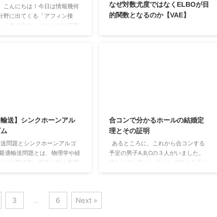
なぜ対数尤度ではなくELBOが目
とえば「レシピ」や「数学の定
、こんにちは！今日は情報幾何
う。 量子もつれ 量子もつれとは、量
的関数となるのか【VAE】
明における一連のステップ」
分野に出てくる「アフィン接
子的な系において現れる、古典的な相
いう考え方を、できるだけ丁寧
関を超えた相 ...
オートエンコーダーの基本概念 オー
していきます。 まずは、身近な
トエンコーダー( Autoencoder )は、入
考えてみましょう。例えば、地
力データをコンパクトな表現（潜在表
ような曲面の上に、アリがチョ
現）へと圧縮し、その後、圧縮した情
線を引くことを想像してみてく
報から元のデータを復元することを学
。アリにとっての「まっすぐな
習するニューラルネットワークの一種
て、どういうものでしょうか？
です。具体的には、ある入力ベクトル
の上では、普通の定規で引いた
R
x
∈
D
線は「まっすぐ」ではありませ
。 実は、この「まっすぐ」とい
を与えると、オートエンコーダーは
適輸送】シンクホーンアル
合コンで分かるホールの結婚定
方が、アフィン接続と深く関わ
x
まずエンコーダ(Encoder)によって
ズム
理とその証明
るんです。 ベクトル空間と多
を低次元の潜在表現 \(\mathbf{z} \in ...
台設定 ...
送問題とシンクホーンアルゴ
あるところに、これから合コンする
 最適輸送問題とは、物理学や経
予定の男子A,B,Cの３人がいました。
どの分野で長い歴史を持つ数理
彼らは仲が良く、合コンで狙う女子が
題です。この問題は、ある場所
被って喧嘩にならないように事前にと
する物資を別の場所に運ぶ際の
ある約束をしました。なぜならば合コ
方法を探求します。具体的に
ン中に男子同士で喧嘩するのはみっと
3
…
6
Next »
資を運ぶためのコストを最小化
もないからです。 ある程度場が進ん
法を見つけることを目的として
だら、自分の箸を狙っている女子に向