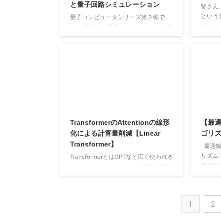
と量子回路シミュレーション
に動作し、正しい結果を返すかどう
る。た
皆さん
か。 実行時間：アルゴリズムを動かし
理の証
という
量子コンピュータシリーズ第３弾で
た ...
も、 ...
続」と
す。 前回は、量子コンピュータとは量
に解説
子状態を自由自在にユニタリ変換する
例から
装置であるということを説明し、次回
球儀の
（つまり今回です）は量子コンピュー
ークで
タにおける万能ゲートについて説明す
ださい
るという旨の予告をしました。 そこで
線」っ
今回は量子回路のシミュレーションを
地球儀
行いつつ、量子万能ゲートを理解する
ような
ことを目標とします。 早速始めていき
んよね
ましょう。 メモ ・前回の内容 量子
TransformerのAttentionの線形
【最
う考え
回路のシミュレーション 始めに用語の
化による計算量削減【Linear
ゴリ
ってい
定義ですが、「量子回路」とは量子コ
Transformer】
様体：舞
ンピュータの内部で ...
最適輸
リズム
TransformerとはGPTなど広く使われる
済学な
AIモデルで、もともとは自然言語処理
的な問
の機械翻訳の分野において提案された
に存在
EncoderとDecoderからなる深層学習
最適な
モデルです。こちらの記事では
1
2
は、物
TransformerやMulti-Head Attentionに
する方
関する詳しい解説をしています。ぜひ