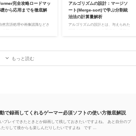
nsformer完全攻略ロードマッ
アルゴリズムの設計：マージソ
 qsort のような多くの場面で
INSERT／DELETE の実装までを、擬似
基礎から応用までを徹底解
ート(Merge-sort)で学ぶ分割統
れ、「実用上最も高速なソート
コードとともに ...
治法の計算量解析
自然言語処理や画像認識などさ
アルゴリズムの設計とは、与えられた
な分野で活躍している
問題を解決するための手続き・手順を
nsformer」。その革新的な構造
考案し、それを正しく効率的に実行で
層学習の常識を大きく変えてい
きるように組み立てる作業のことで
かし、Attentionをはじめとす
す。具体的には、入力（問題のデー
素を正しく理解しないと、実装
タ）と出力（結果）との間に、どのよ
もっと読む
でつまずくことも多いのではな
うなステップを踏めば解が得られるか
ょうか。 本記事では、
を体系的に示し、それを計算機（ある
sformerを体系的に学ぶために押
いは人間）が順序通りに実行できるよ
おきたいポイントを4つの記事
うに定義することを指します。 アルゴ
て、最適な順番で解説した「ロ
リズムの「性能」を評価するために
ップ」をご紹介します。まずは
は、以下のような観点が重要です。 正
sformerの全体像を把握し、続け
しさ：アルゴリズムが意図したとおり
tion機構やPosition ...
に動作し、正しい結果を返すかどう
か。 実行時間：アルゴリズムを動かし
ムを自動で録画してくれるゲーマー必須ソフトの使い方徹底解説
た ...
いプレイできたときとか録画して残しておきたいですよね。 あと自分のプ
たりして後からも楽しんだりしたいですよね です ...