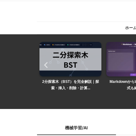
ホー
ト徹底解説-アルゴリ
2分探索木（BST）を完全解説｜探
Markdownから
みから厳密な...
索・挿入・削除・計算...
式も綺
機械学習/AI