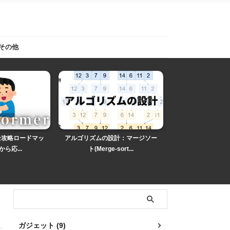
その他
r完全攻略ロードマッ
アルゴリズムの設計：マージソー
アルゴリズムの解析
ら応...
ト(Merge-sort...
と挿入ソートで学
ガジェット (9)