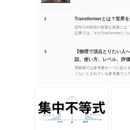
Transformerとは
2
近年のAI技術の急激な発展には「
記事では、そのTrasformer
【物理で頂点とりたい人
3
説、使い方、レベル、評
受験期では参考書を一つに絞ら
くないとされている参考書マニア