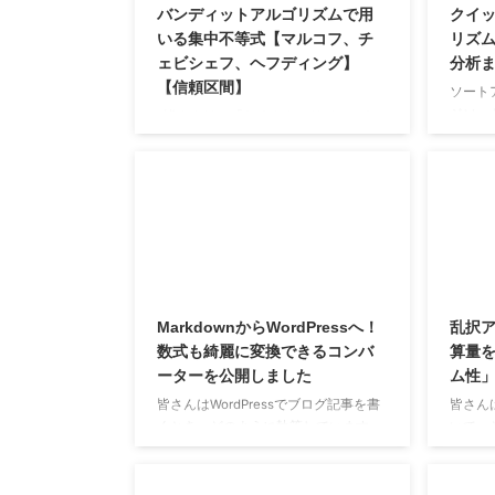
バンディットアルゴリズムで用
クイッ
いる集中不等式【マルコフ、チ
リズ
ェビシェフ、ヘフディング】
分析
【信頼区間】
ソート
ジソー
皆さんは、「たくさんのサイコロを
の強力
振って出た目の平均を計算すると、だ
アルゴ
んだん期待値である3.5に近づいてい
Θ
(
lg
n
く」という話を聞いたことがあるかも
ってい
しれません。これは直感的に正しいよ
イック
うに思えますよね。 この記事で学ぶ
2
Θ
(
)
n
「測度の集中」とは、まさにこの直感
どと同
を数学的に厳密に扱うための道具で
なって
す。特に、機械学習や統計学では、手
ず、ク
元にあるデータ（サンプルの集まり）
MarkdownからWordPressへ！
乱択
イブラリ
から、まだ見ぬデータ全体（母集団）
数式も綺麗に変換できるコンバ
算量
採用さ
の性質を推測しようとします。例え
ーターを公開しました
ム性
ア ...
ば、ある薬の効果を調べるために100
人に試した結果から、その薬が日本人
皆さんはWordPressでブログ記事を書
皆さん
全体にどれくらい効くの ...
くとき、どのように執筆しています
いて、
か？ 私は普段から慣れている
か？お
Markdownで下書きをして、最後に
レット
WordPressのエディタに貼り付けるこ
た予測