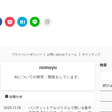
。 この記事でも定式化していま
け、男子にだけその人が狙っている女
最適輸送は重み付き点群を輸送
の子がわかるようにしました。 そし
をもとに比較するツールです。
て、その時がやってきました。相対す
と点群Bの違い、距離を求めるも
る女子はX,Y,Zの三人 C君はXちゃんに
。これの定式化は以下です。 し
揃えた箸を向けました。 B君は決めか
れにはいくつか短所がありま
ねたのか、Y ...
でも、問 ...
プライバシーポリシー
お問い合わせフォーム
サイトマップ
検索
nomuyu
AIについての研究・開発をしています。
ガジェ
お知らせ
2025.11.18
バンディットアルゴリズムで用いる集中