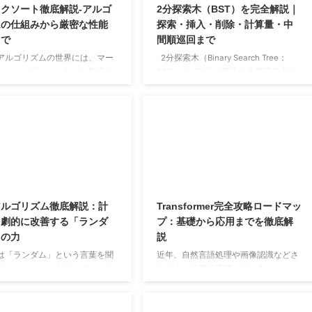
クソート徹底解説-アルゴ
2分探索木（BST）を完全解説｜
ムの仕組みから厳密な性能
探索・挿入・削除・計算量・中
まで
間順巡回まで
アルゴリズムの世界には、マー
2分探索木（Binary Search Tree；
ト、ヒープソートなど、数多く
BST）は、動的に変化する要素集合に
な候補が存在します。これらの
対して、探索・最小値・最大値・前後
リズムは、最悪の場合でも
要素の取得•挿入•削除といった操作
)
という優れた性能保証を持
を、木の高さ
に比例する時間で実現
n
h
ます。一方で、今回解説するク
する基本データ構造です。 本章では、
ソートは、最悪のシナリオでは
BST の定義（2分探索木条件）から始
という、単純なバブルソートな
め、中間順木巡回（inorder）による昇
レベルの非常に遅い実行時間と
順出力、SEARCH／MINIMUM／
しまいます。 それにもかかわら
MAXIMUM／SUCCESSOR／
イックソートはC言語の標準ラ
PREDECESSOR の各クエリー、さらに
アルゴリズム徹底解説：計
Transformer完全攻略ロードマッ
 qsort のような多くの場面で
INSERT／DELETE の実装までを、擬似
を劇的に改善する「ランダ
プ：基礎から応用までを徹底解
れ、「実用上最も高速なソート
コードとともに ...
」の力
説
は「ランダム」という言葉を聞
近年、自然言語処理や画像認識などさ
どんなイメージを持つでしょう
まざまな分野で活躍している
そらく、サイコロを振る、ルー
「Transformer」。その革新的な構造
が回る、宝くじを引く、といっ
が、深層学習の常識を大きく変えてい
不能な出来事を思い浮かべるか
ます。しかし、Attentionをはじめとす