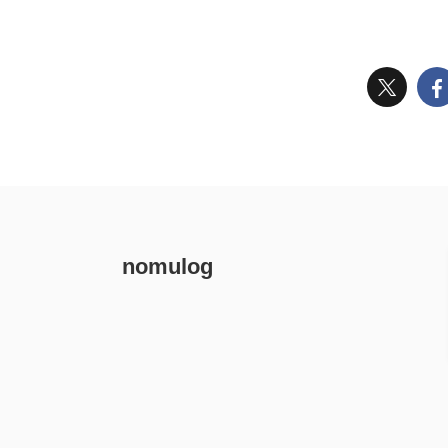
います
ご覧ください。 Transformerは
すが、
「Attention機構」を用いることで、入
コスト
力系列中の遠距離にある各単語間の関
点群A
連性を捉えることができます。 このよ
のです
うな特性を実現させるのが「Scaled
かしこ
Dot-Product ...
す。 中
nomulog