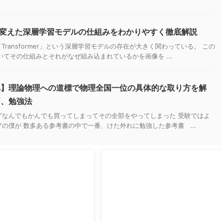
？世界を変えた深層学習モデルの仕組みをわかりやすく徹底解説
Transformer」という深層学習モデルの存在が大きく関わっている。 この
についてその仕組みとそれがなぜ組み込まれているかを画像を ...
へ】理論物理への道標で物理全国一位の具体的な取り方を解
価、勉強法
ずなんでもかんでも買ってしまってその全部をやってしまった 受験ではよ
の僕が 数多ある参考書の中で一番、けた外れに勉強した参考書 ...