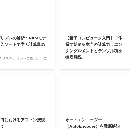
ません。ゲームやギャンブルの
る各要素を正しく理解しないと、実装
は、この予測不能性が面白さを
や応用でつまずくことも多いのではな
す要素となっています。 実は、
いでしょうか。 本記事では、
ューターのアルゴリズムの世界
Transformerを体系的に学ぶために押
「ランダム性」は非常に強力な
さえておきたいポイントを4つの記事
となり得ます。通常、アルゴリ
に分けて、最適な順番で解説した「ロ
リズムの解析：RAMモデ
【量子コンピュータ入門】二体
どんな入力に対しても正しい答
ードマップ」をご紹介します。まずは
挿入ソートで学ぶ計算量の
系で始まる本当の計算力：エン
率的に出すように設計されま
Transformerの全体像を把握し、続け
タングルメントとテンソル積を
かし、時には「意地悪な入力」
てAttention機構やPosition ...
徹底解説
し、特定のアルゴリズムの効率
ゴリズム」という言葉は、一言
ば「何らかの問題を解決するた
こんにちは皆さん量子コンピュータシ
手順や処理のしかたの明確な規
リーズ第４弾です。 前回までは一体系
指す。たとえば「ある数列の中
に限って議論してきましたが、それだ
的の数を探し出す」「複数のデ
けではコンピュータらしいことはでき
並び替える（ソートする）」
ません。 二体系まで話を広げること
な数値計算を行う」「パズルを
で、ようやく量子コンピュータはその
順を機械的に表す」といった事
真価を発揮します。 今回からはいよい
べてアルゴリズムの一例とな
よ神秘の領域、二体系の量子論に踏み
アルゴリズムには必ず、 入力
込んでいきましょう。 目標は多体量子
の対象となるデータ、問題設
系に特有の現象、量子もつれ（量子エ
幾何におけるアフィン接続
オートエンコーダー
出力（得られる結果） 明確かつ
ンタングルメント）について理解する
いて
（AutoEncoder）を徹底解説：
のステップによる手順 が存在す
ことです。 それでは早速始めましょ