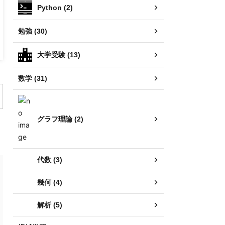
Python (2)
勉強 (30)
大学受験 (13)
数学 (31)
グラフ理論 (2)
代数 (3)
幾何 (4)
解析 (5)