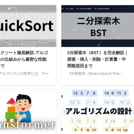
クソート徹底解説-アルゴ
2分探索木（BST）を完全解説｜
ムの仕組みから厳密な性能
探索・挿入・削除・計算量・中
まで
間順巡回まで
アルゴリズムの世界には、マー
2分探索木（Binary Search Tree；
ト、ヒープソートなど、数多く
BST）は、動的に変化する要素集合に
な候補が存在します。これらの
対して、探索・最小値・最大値・前後
リズムは、最悪の場合でも
要素の取得•挿入•削除といった操作
)
という優れた性能保証を持
を、木の高さ
に比例する時間で実現
n
h
ます。一方で、今回解説するク
する基本データ構造です。 本章では、
ソートは、最悪のシナリオでは
BST の定義（2分探索木条件）から始
という、単純なバブルソートな
め、中間順木巡回（inorder）による昇
レベルの非常に遅い実行時間と
順出力、SEARCH／MINIMUM／
しまいます。 それにもかかわら
MAXIMUM／SUCCESSOR／
イックソートはC言語の標準ラ
PREDECESSOR の各クエリー、さらに