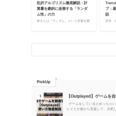
乱択アルゴリズム徹底解説：計
Tra
イブラリ
から、まだ見ぬデータ全体（母集団）
算量を劇的に改善する「ランダ
プ：
採用さ
の性質を推測しようとします。例え
ム性」の力
説
ア ...
ば、ある薬の効果を調べるために100
人に試した結果から、その薬が日本人
皆さんは「ランダム」という言葉を聞
近年、
全体にどれくらい効くの ...
いて、どんなイメージを持つでしょう
まざま
か？おそらく、サイコロを振る、ルー
「Tra
レットが回る、宝くじを引く、といっ
が、深
た予測不能な出来事を思い浮かべるか
ます。し
もしれません。ゲームやギャンブルの
る各要
世界では、この予測不能性が面白さを
や応用
生み出す要素となっています。 実は、
いでし
コンピューターのアルゴリズムの世界
Tran
でも、「ランダム性」は非常に強力な
さえて
ツールとなり得ます。通常、アルゴリ
に分け
ズムはどんな入力に対しても正しい答
ードマ
PickUp
えを効率的に出すように設計されま
Tran
す。しかし、時には「意地悪な入力」
てAtten
が存在し、特定のアルゴリズムの効率
【Outplayed】ゲー
1
...
ゲームをしているとめっちゃい
レイとか後から見返して、分析し