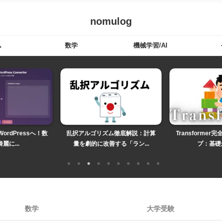
nomulog
ム
数学
機械学習/AI
WordPressへ！数
乱択アルゴリズム徹底解説：計算
Transforme
麗に...
量を劇的に改善する「ラン...
プ：基礎か
数学
大学受験