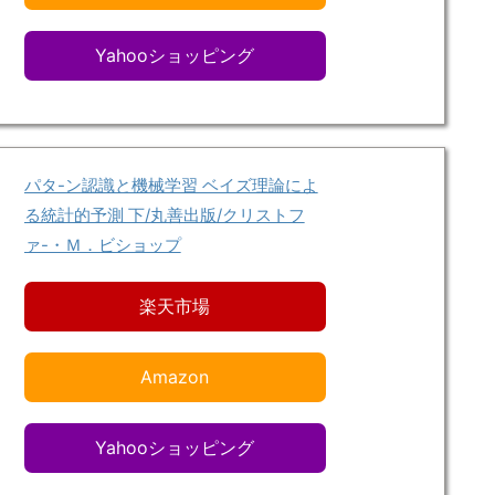
Yahooショッピング
パタ-ン認識と機械学習 ベイズ理論によ
る統計的予測 下/丸善出版/クリストフ
ァ-・Ｍ．ビショップ
楽天市場
Amazon
Yahooショッピング