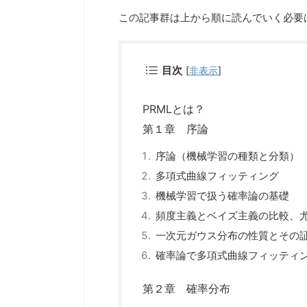
この記事群は上から順に読んでいく必要
目次
[
非表示
]
PRMLとは？
第１章 序論
序論（機械学習の種類と分類）
多項式曲線フィッティング
機械学習で扱う確率論の基礎
頻度主義とベイズ主義の比較、
一次元ガウス分布の性質とその
確率論で多項式曲線フィッティ
第２章 確率分布