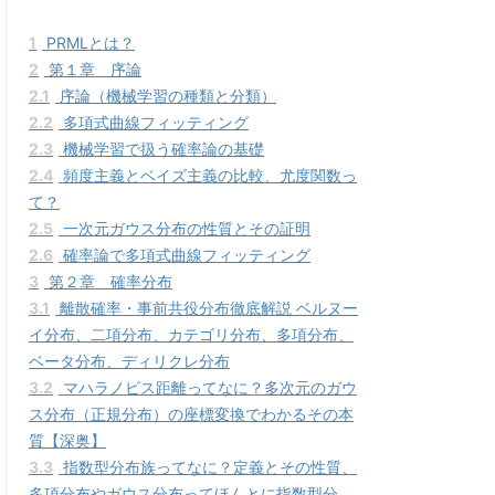
1
PRMLとは？
2
第１章 序論
2.1
序論（機械学習の種類と分類）
2.2
多項式曲線フィッティング
2.3
機械学習で扱う確率論の基礎
2.4
頻度主義とベイズ主義の比較、尤度関数っ
て？
2.5
一次元ガウス分布の性質とその証明
2.6
確率論で多項式曲線フィッティング
3
第２章 確率分布
3.1
離散確率・事前共役分布徹底解説 ベルヌー
イ分布、二項分布、カテゴリ分布、多項分布、
ベータ分布、ディリクレ分布
3.2
マハラノビス距離ってなに？多次元のガウ
ス分布（正規分布）の座標変換でわかるその本
質【深奥】
3.3
指数型分布族ってなに？定義とその性質、
多項分布やガウス分布ってほんとに指数型分