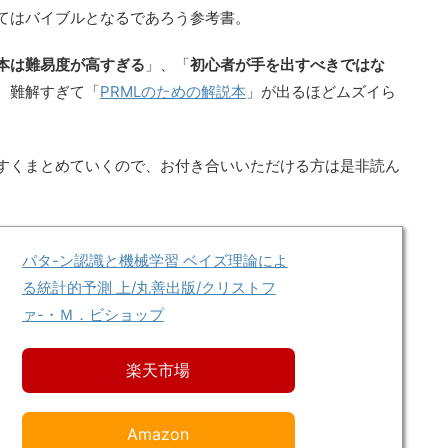
てはバイブルとなるであろう参考書。
本は難易度が高すぎる
」、「
初心者が手を出すべきではな
、難解すぎて「
PRMLのための解説本
」が出るほどムズイら
すくまとめていくので、お付き合いいただける方は是非読ん
パタ-ン認識と機械学習 ベイズ理論によ
る統計的予測 上/丸善出版/クリストフ
ァ-・Ｍ．ビショップ
楽天市場
Amazon