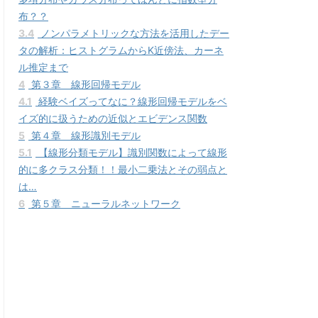
布？？
3.4
ノンパラメトリックな方法を活用したデー
タの解析：ヒストグラムからK近傍法、カーネ
ル推定まで
4
第３章 線形回帰モデル
4.1
経験ベイズってなに？線形回帰モデルをベ
イズ的に扱うための近似とエビデンス関数
5
第４章 線形識別モデル
5.1
【線形分類モデル】識別関数によって線形
的に多クラス分類！！最小二乗法とその弱点と
は…
6
第５章 ニューラルネットワーク