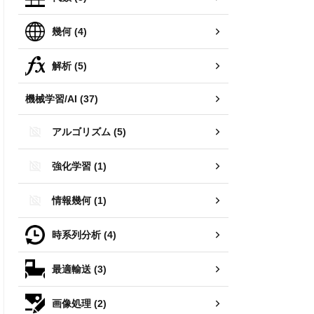
幾何 (4)
解析 (5)
機械学習/AI (37)
アルゴリズム (5)
強化学習 (1)
情報幾何 (1)
時系列分析 (4)
最適輸送 (3)
画像処理 (2)