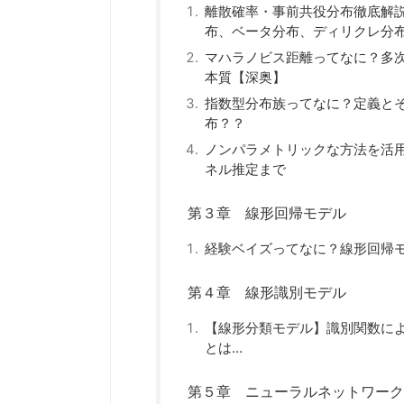
離散確率・事前共役分布徹底解説
布、ベータ分布、ディリクレ分
マハラノビス距離ってなに？多
本質【深奥】
指数型分布族ってなに？定義と
布？？
ノンパラメトリックな方法を活
ネル推定まで
第３章 線形回帰モデル
経験ベイズってなに？線形回帰
第４章 線形識別モデル
【線形分類モデル】識別関数に
とは…
第５章 ニューラルネットワーク