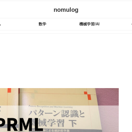
nomulog
ム
数学
機械学習/AI