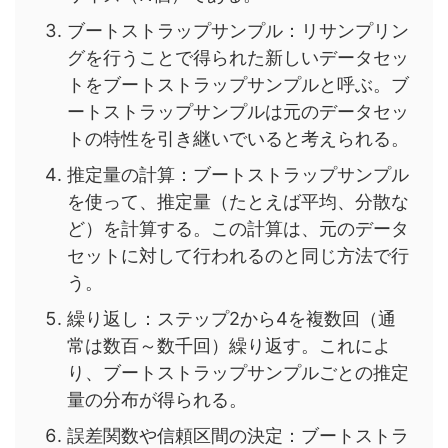
ブートストラップサンプル：リサンプリン
グを行うことで得られた新しいデータセッ
トをブートストラップサンプルと呼ぶ。ブ
ートストラップサンプルは元のデータセッ
トの特性を引き継いでいると考えられる。
推定量の計算：ブートストラップサンプル
を使って、推定量（たとえば平均、分散な
ど）を計算する。この計算は、元のデータ
セットに対して行われるのと同じ方法で行
う。
繰り返し：ステップ2から4を複数回（通
常は数百～数千回）繰り返す。これによ
り、ブートストラップサンプルごとの推定
量の分布が得られる。
誤差関数や信頼区間の決定：ブートストラ