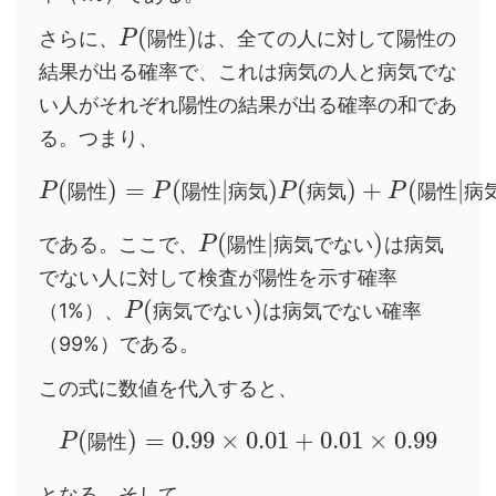
(
)
さらに、
は、全ての人に対して陽性の
P
陽
性
結果が出る確率で、これは病気の人と病気でな
い人がそれぞれ陽性の結果が出る確率の和であ
る。つまり、
(
)
=
(
|
)
(
)
+
(
|
P
陽
性
P
陽
性
病
気
P
病
気
P
陽
性
病
(
|
)
である。ここで、
は病気
P
陽
性
病
気
で
な
い
でない人に対して検査が陽性を示す確率
(
)
（1%）、
は病気でない確率
P
病
気
で
な
い
（99%）である。
この式に数値を代入すると、
(
)
=
0.99
×
0.01
+
0.01
×
0.99
P
陽
性
となる。そして、