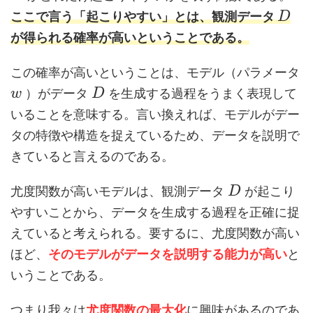
ここで言う「起こりやすい」とは、観測データ
D
が得られる確率が高いということである。
この確率が高いということは、モデル（パラメータ
）がデータ
を生成する過程をうまく表現して
w
D
いることを意味する。言い換えれば、モデルがデー
タの特徴や構造を捉えているため、データを説明で
きていると言えるのである。
尤度関数が高いモデルは、観測データ
が起こり
D
やすいことから、データを生成する過程を正確に捉
えていると考えられる。要するに、尤度関数が高い
ほど、
そのモデルがデータを説明する能力が高い
と
いうことである。
つまり我々は
尤度関数の最大化
に興味があるのであ