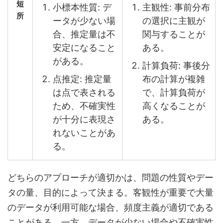
短
小標本性質: デ
主観性: 事前分布
所
ータが少ない場
の選択に主観が
合、推定量は不
関与することが
安定になること
ある。
がある。
計算負荷: 事後分
点推定: 推定量
布の計算が複雑
は点で表される
で、計算負荷が
ため、不確実性
高くなることが
が十分に表現さ
ある。
れないことがあ
る。
どちらのアプローチが適切かは、問題の性質やデー
タの量、目的によって決まる。客観性が重要で大量
のデータが利用可能な場合、頻度主義が適切である
ことがある。一方、データが少ない場合や不確実性