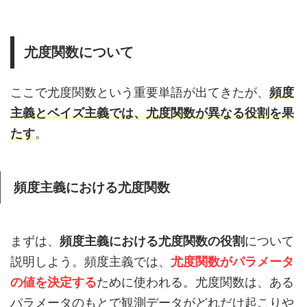
尤度関数について
ここで尤度関数という重要単語が出てきたが、
頻度
主義とベイズ主義では、尤度関数が異なる役割を果
たす
。
頻度主義における尤度関数
まずは、
頻度主義における尤度関数の役割
について
説明しよう。頻度主義では、
尤度関数がパラメータ
の値を決定する
ために使われる。尤度関数は、ある
パラメータのもとで観測データがどれだけ起こりや