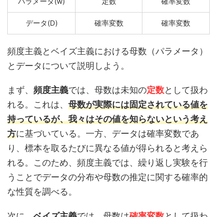
パラメータ(w)
定数
確率変数
データ(D)
確率変数
確率変数
頻度主義とベイズ主義における母数（パラメータ）
とデータについて説明しよう。
まず、
頻度主義
では、母数は未知の
定数
として扱わ
れる。これは、
母
数が実際には固定されている値を
持っているが、我々はその値を知らないという考え
方
に基づいている。一方、データは確率変数であ
り、標本を取るたびに異なる値が得られると考えら
れる。このため、頻度主義では、繰り返し実験を行
うことでデータの分布や母数の推定に関する確率的
な性質を調べる。
次に、
ベイズ主義
では、母数は
確率変数
として扱わ