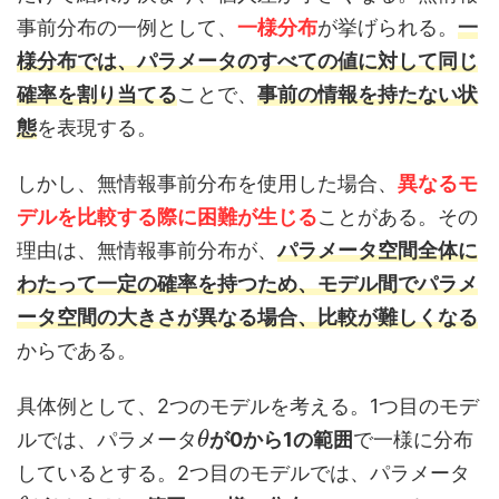
事前分布の一例として、
一様分布
が挙げられる。
一
様分布では、パラメータのすべての値に対して同じ
確率を割り当てる
ことで、
事前の情報を持たない状
態
を表現する。
しかし、無情報事前分布を使用した場合、
異なるモ
デルを比較する際に困難が生じる
ことがある。その
理由は、無情報事前分布が、
パラメータ空間全体に
わたって一定の確率を持つため、モデル間でパラメ
ータ空間の大きさが異なる場合、比較が難しくなる
からである。
具体例として、2つのモデルを考える。1つ目のモデ
ルでは、パラメータ
が0から1の範囲
で一様に分布
θ
しているとする。2つ目のモデルでは、パラメータ