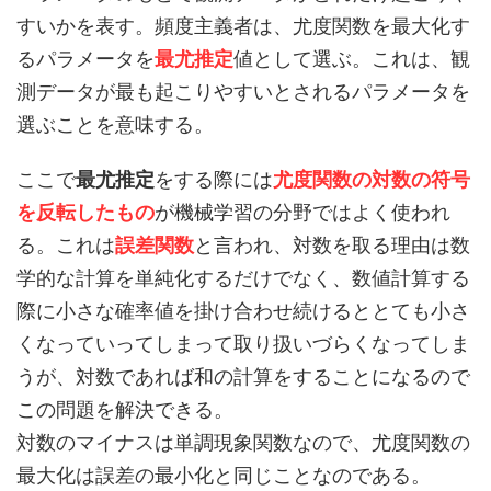
すいかを表す。頻度主義者は、尤度関数を最大化す
るパラメータを
最尤推定
値として選ぶ。これは、観
測データが最も起こりやすいとされるパラメータを
選ぶことを意味する。
ここで
最尤推定
をする際には
尤度関数の対数の符号
を反転したもの
が機械学習の分野ではよく使われ
る。これは
誤差関数
と言われ、対数を取る理由は数
学的な計算を単純化するだけでなく、数値計算する
際に小さな確率値を掛け合わせ続けるととても小さ
くなっていってしまって取り扱いづらくなってしま
うが、対数であれば和の計算をすることになるので
この問題を解決できる。
対数のマイナスは単調現象関数なので、尤度関数の
最大化は誤差の最小化と同じことなのである。