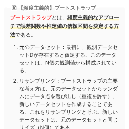
【頻度主義的】ブートストラップ
ブートストラップ
とは、
頻度主義的なアプロー
チで誤差関数や推定値の信頼区間を決定する方
法
である。
元のデータセット：最初に、観測データセ
ットDが存在すると仮定する。このデータ
セットは、N個の観測値から構成されてい
る。
リサンプリング：ブートストラップの主要
な考え方は、元のデータセットからランダ
ムにデータ点を選び出し（重複を許す）、
新しいデータセットを作成することであ
る。これをリサンプリングと呼ぶ。新しい
データセットは、元のデータセットと同じ
サイズ（N個）である。