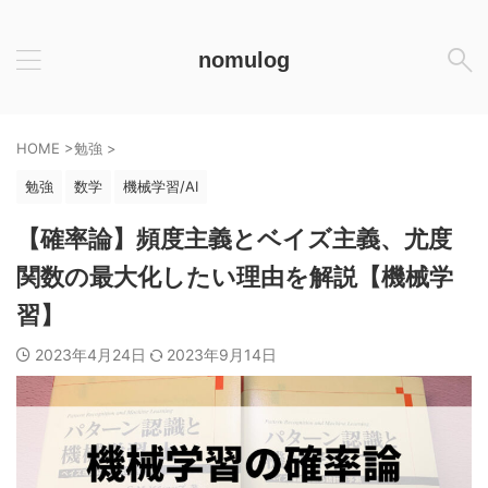
nomulog
HOME
>
勉強
>
勉強
数学
機械学習/AI
【確率論】頻度主義とベイズ主義、尤度
関数の最大化したい理由を解説【機械学
習】
2023年4月24日
2023年9月14日