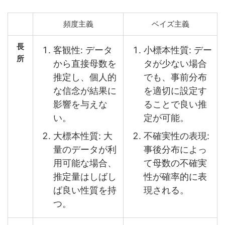
頻度主義
ベイズ主義
長
客観性: データ
小標本性質: デー
所
から直接母数を
タが少ない場合
推定し、個人的
でも、事前分布
な信念が結果に
を適切に設定す
影響を与えな
ることで良い推
い。
定が可能。
大標本性質: 大
不確実性の表現:
量のデータが利
事後分布によっ
用可能な場合、
て母数の不確実
推定量はしばし
性が確率的に表
ば良い性質を持
現される。
つ。