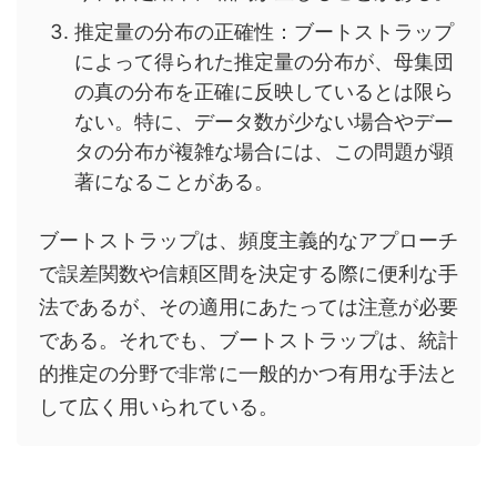
推定量の分布の正確性：ブートストラップ
によって得られた推定量の分布が、母集団
の真の分布を正確に反映しているとは限ら
ない。特に、データ数が少ない場合やデー
タの分布が複雑な場合には、この問題が顕
著になることがある。
ブートストラップは、頻度主義的なアプローチ
で誤差関数や信頼区間を決定する際に便利な手
法であるが、その適用にあたっては注意が必要
である。それでも、ブートストラップは、統計
的推定の分野で非常に一般的かつ有用な手法と
して広く用いられている。