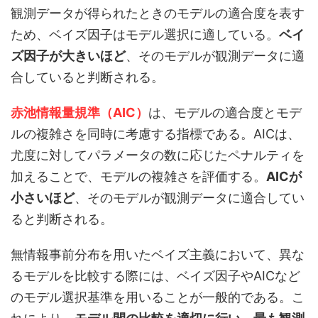
観測データが得られたときのモデルの適合度を表す
ため、ベイズ因子はモデル選択に適している。
ベイ
ズ因子が大きいほど
、そのモデルが観測データに適
合していると判断される。
赤池情報量規準（AIC）
は、モデルの適合度とモデ
ルの複雑さを同時に考慮する指標である。AICは、
尤度に対してパラメータの数に応じたペナルティを
加えることで、モデルの複雑さを評価する。
AICが
小さいほど
、そのモデルが観測データに適合してい
ると判断される。
無情報事前分布を用いたベイズ主義において、異な
るモデルを比較する際には、ベイズ因子やAICなど
のモデル選択基準を用いることが一般的である。こ